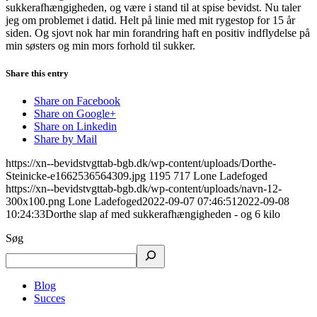
sukkerafhængigheden, og være i stand til at spise bevidst. Nu taler
jeg om problemet i datid. Helt på linie med mit rygestop for 15 år
siden. Og sjovt nok har min forandring haft en positiv indflydelse på
min søsters og min mors forhold til sukker.
Share this entry
Share on Facebook
Share on Google+
Share on Linkedin
Share by Mail
https://xn--bevidstvgttab-bgb.dk/wp-content/uploads/Dorthe-
Steinicke-e1662536564309.jpg
1195
717
Lone Ladefoged
https://xn--bevidstvgttab-bgb.dk/wp-content/uploads/navn-12-
300x100.png
Lone Ladefoged
2022-09-07 07:46:51
2022-09-08
10:24:33
Dorthe slap af med sukkerafhængigheden - og 6 kilo
Søg
Blog
Succes