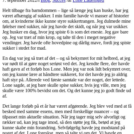
7. september 2022
/
i
Blog
,
Succes
/
af
Lone Ladefoged
Helt tilbage fra barndommen – lige så længe jeg kan huske, har jeg
været afhængig af sukker. I min familie havde vi masser af historier
om, at kvinderne ikke kunne styre sukkertrangen. Jeg dulmede mine
følelser med sukker, når jeg havde det skidt, og når jeg var usikker.
Jeg husker en dag, hvor jeg spiste 6 is som det eneste. Jeg gav bare
op. Jeg var træt af min krop, og talte til den i meget negative
vendinger. Jeg havde ofte hovedpine og dårlig mave, fordi jeg spiste
sukker i stedet for mad.
En dag var jeg så træt af det – og så bekymret for mit helbred, at jeg
var nødt til at gøre noget seriøst ved det. Jeg kendte flere, der havde
haft gavn af et forløb hos Lone. Men jeg var nok lidt bekymret over,
om jeg kunne lære at håndtere sukkeret, for det havde jeg jo aldrig
haft styr på. Allerede ved første samtale var der noget, der lettede.
Lone sagde, at jeg bare skulle spise sukker, hvis jeg ville, men jeg
skulle være 100% bevidst om det. Og det kunne jeg jo godt finde ud
af.
Det lange forløb på et år har været afgørende. Jeg blev ved med at få
besked med samme essens, men med forskellige nuancer – og
tilpasset min aktuelle situation. Når jeg tager mig selv alvorligt og
rækker ud, kan jeg tage imod, så den støtte jeg fik, betød at jeg
kunne skabe min forandring. Selvfølgelig havde jeg modstand på
noget af det, Lone foreslog, men så talte vi om det. Vi havde en