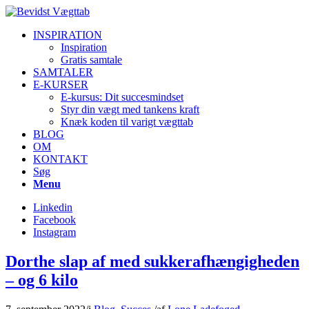
INSPIRATION
Inspiration
Gratis samtale
SAMTALER
E-KURSER
E-kursus: Dit succesmindset
Styr din vægt med tankens kraft
Knæk koden til varigt vægttab
BLOG
OM
KONTAKT
Søg
Menu
Linkedin
Facebook
Instagram
Dorthe slap af med sukkerafhængigheden
– og 6 kilo