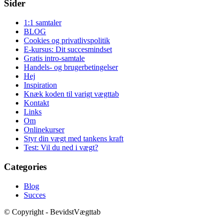
Sider
1:1 samtaler
BLOG
Cookies og privatlivspolitik
E-kursus: Dit succesmindset
Gratis intro-samtale
Handels- og brugerbetingelser
Hej
Inspiration
Knæk koden til varigt vægttab
Kontakt
Links
Om
Onlinekurser
Styr din vægt med tankens kraft
Test: Vil du ned i vægt?
Categories
Blog
Succes
© Copyright - BevidstVægttab