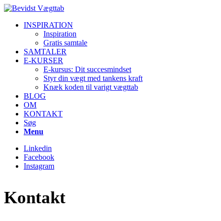
INSPIRATION
Inspiration
Gratis samtale
SAMTALER
E-KURSER
E-kursus: Dit succesmindset
Styr din vægt med tankens kraft
Knæk koden til varigt vægttab
BLOG
OM
KONTAKT
Søg
Menu
Linkedin
Facebook
Instagram
Kontakt