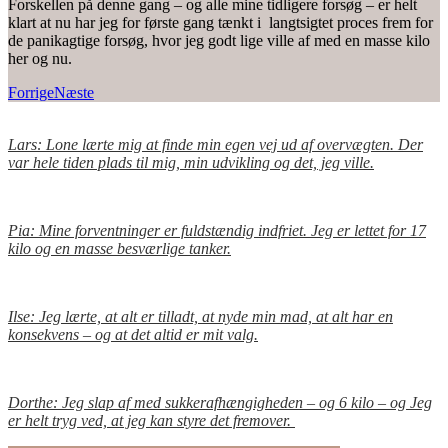
Forskellen på denne gang – og alle mine tidligere forsøg – er helt
klart at nu har jeg for første gang tænkt i langtsigtet proces frem for
de panikagtige forsøg, hvor jeg godt lige ville af med en masse kilo
her og nu.
Forrige
Næste
Lars: Lone lærte mig at finde min egen vej ud af overvægten. Der
var hele tiden plads til mig, min udvikling og det, jeg ville.
Pia: Mine forventninger er fuldstændig indfriet. Jeg er lettet for 17
kilo og en masse besværlige tanker.
Ilse: Jeg lærte, at alt er tilladt, at nyde min mad, at alt har en
konsekvens – og at det altid er mit valg.
Dorthe: Jeg slap af med sukkerafhængigheden – og 6 kilo – og Jeg
er helt tryg ved, at jeg kan styre det fremover.