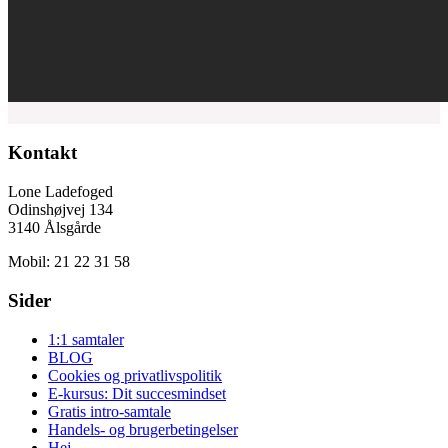
Kontakt
Lone Ladefoged
Odinshøjvej 134
3140 Ålsgårde
Mobil: 21 22 31 58
Sider
1:1 samtaler
BLOG
Cookies og privatlivspolitik
E-kursus: Dit succesmindset
Gratis intro-samtale
Handels- og brugerbetingelser
Hej