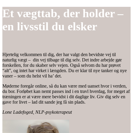
Et vægttab, der holder –
en livsstil du elsker
Hjertelig velkommen til dig, der har valgt den bevidste vej til
naturlig vægt – din vej tilbage til dig selv. Det indre arbejde gør
forskellen, for du skaber selv vejen. Også selvom du har prøvet
“alt”, og intet har virket i længden. Du er klar til nye tanker og nye
vaner – som du helst vil ha’ det.
Møderne foregår online, så du kan være med uanset hvor i verden,
du bor. Forløbet kan nemt passes ind i en travl hverdag, for meget af
træningen er at være mere bevidst i dit daglige liv. Giv dig selv en
gave for livet – lad dit sande jeg få sin plads.
Lone Ladefoged, NLP-psykoterapeut