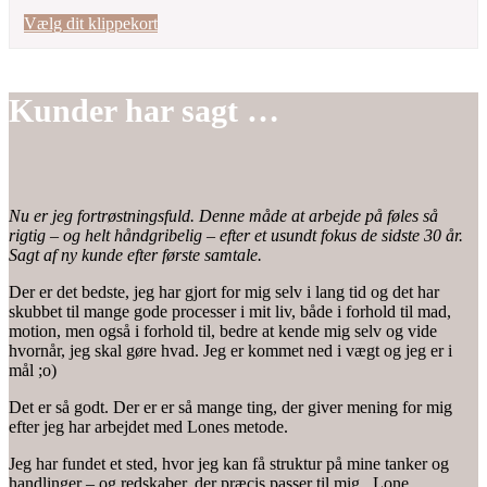
Vælg dit klippekort
Kunder har sagt …
Nu er jeg fortrøstningsfuld. Denne måde at arbejd
e på føles så
rigtig – og helt håndgribelig – efter et usundt fokus de sidste 30 år.
Sagt af ny kunde efter første samtale.
Der er det bedste, jeg har gjort for mig selv i lang tid og det har
skubbet til mange gode processer i mit liv, både i forhold til mad,
motion, men også i forhold til, bedre at kende mig selv og vide
hvornår, jeg skal gøre hvad. Jeg er kommet ned i vægt og jeg er i
mål ;o)
Det er så godt. Der er er så mange ting, der giver mening for mig
efter jeg har arbejdet med Lones metode.
Jeg har fundet et sted, hvor jeg kan få struktur på mine tanker og
handlinger – og redskaber, der præcis passer til mig. Lone