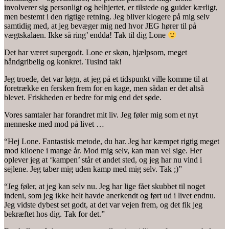
involverer sig personligt og helhjertet, er tilstede og guider kærligt,
men bestemt i den rigtige retning. Jeg bliver klogere på mig selv
samtidig med, at jeg bevæger mig ned hvor JEG hører til på
vægtskalaen. Ikke så ring’ endda! Tak til dig Lone
Det har været supergodt. Lone er skøn, hjælpsom, meget
håndgribelig og konkret. Tusind tak!
Jeg troede, det var løgn, at jeg på et tidspunkt ville komme til at
foretrække en fersken frem for en kage, men sådan er det altså
blevet. Friskheden er bedre for mig end det søde.
Vores samtaler har forandret mit liv. Jeg føler mig som et nyt
menneske med mod på livet …
“Hej Lone. Fantastisk metode, du har. Jeg har kæmpet rigtig meget
mod kiloene i mange år. Mod mig selv, kan man vel sige. Her
oplever jeg at ‘kampen’ står et andet sted, og jeg har nu vind i
sejlene. Jeg taber mig uden kamp med mig selv. Tak ;)”
“Jeg føler, at jeg kan selv nu. Jeg har lige fået skubbet til noget
indeni, som jeg ikke helt havde anerkendt og ført ud i livet endnu.
Jeg vidste dybest set godt, at det var vejen frem, og det fik jeg
bekræftet hos dig. Tak for det.”