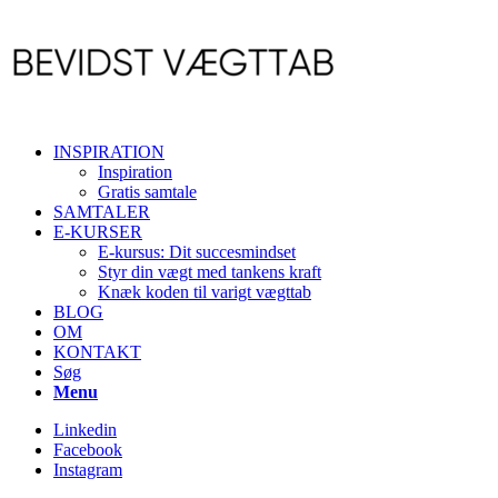
INSPIRATION
Inspiration
Gratis samtale
SAMTALER
E-KURSER
E-kursus: Dit succesmindset
Styr din vægt med tankens kraft
Knæk koden til varigt vægttab
BLOG
OM
KONTAKT
Søg
Menu
Linkedin
Facebook
Instagram