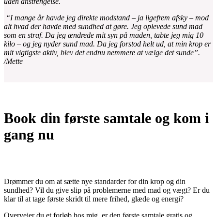
uden anstrengelse.
“I mange år havde jeg direkte modstand – ja ligefrem afsky – mod
alt hvad der havde med sundhed at gøre. Jeg oplevede sund mad
som en straf. Da jeg ændrede mit syn på maden, tabte jeg mig 10
kilo – og jeg nyder sund mad. Da jeg forstod helt ud, at min krop er
mit vigtigste aktiv, blev det endnu nemmere at vælge det sunde”.
/Mette
Book din første samtale og kom i
gang nu
Drømmer du om at sætte nye standarder for din krop og din
sundhed? Vil du give slip på problemerne med mad og vægt? Er du
klar til at tage første skridt til mere frihed, glæde og energi?
Overvejer du et forløb hos mig, er den første samtale gratis og