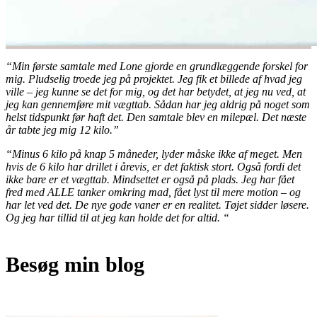
“Min første samtale med Lone gjorde en grundlæggende forskel for
mig. Pludselig troede jeg på projektet. Jeg fik et billede af hvad jeg
ville – jeg kunne se det for mig, og det har betydet, at jeg nu ved, at
jeg kan gennemføre mit vægttab. Sådan har jeg aldrig på noget som
helst tidspunkt før haft det. Den samtale blev en milepæl. Det næste
år tabte jeg mig 12 kilo.”
“Minus 6 kilo på knap 5 måneder, lyder måske ikke af meget. Men
hvis de 6 kilo har drillet i årevis, er det faktisk stort. Også fordi det
ikke bare er et vægttab. Mindsettet er også på plads. Jeg har fået
fred med ALLE tanker omkring mad, fået lyst til mere motion – og
har let ved det. De nye gode vaner er en realitet. Tøjet sidder løsere.
Og jeg har tillid til at jeg kan holde det for altid. “
Besøg min blog