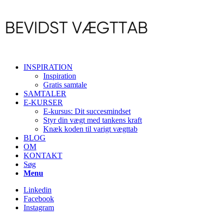
INSPIRATION
Inspiration
Gratis samtale
SAMTALER
E-KURSER
E-kursus: Dit succesmindset
Styr din vægt med tankens kraft
Knæk koden til varigt vægttab
BLOG
OM
KONTAKT
Søg
Menu
Linkedin
Facebook
Instagram