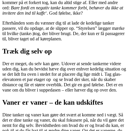
kommer på et forkert tog, kan du altid stige af. Eller med andre
ord:
Bare fordi en negativ tanke kommer forbi, behøver du ikke at
invitere den ind til kaffe
‘. God følelse, ikke?
Efterhånden som du vænner dig til at lade de kedelige tanker
passere, vil du opdage, at de slipper op. “Styrelsen” lægger mærke
til hvilke (tanke-)tog, der bliver brugt. De, der kun er få passagerer
til, bliver taget ud af køreplanen.
Træk dig selv op
Der er meget, du selv kan gøre. Udover at sende tankerne videre
uden dig, kan du bevidst hæve dig over enhver kedelig situation og
se det lidt fra oven i stedet for at placere dig lige midt i. Tag glas-
elevatoren et par etager op og se hvad der sker, når du skaber
distance og får et større overblik. Det gir en god følelse. Det er en
vane om du bliver i suppedasen – eller hæver dig op over den.
Vaner er vaner – de kan udskiftes
Dine tanker og vaner kan gøre det svært at komme ned i vægt. Så
det er dine tanke og vaner, du skal fokusere på, når du vil gøre det
nemt for dig selv. Bevidstheden om hvad du er og hvad du kan, er
nok til at du får lyst til at ændre dine vaner. Og det er vanerne, du