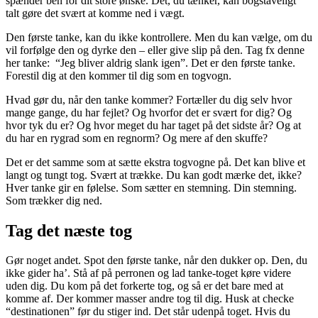
spænder ben for dit store ønske. Det, du tænker, kan bogstaveligt
talt gøre det svært at komme ned i vægt.
Den første tanke, kan du ikke kontrollere. Men du kan vælge, om du
vil forfølge den og dyrke den – eller give slip på den. Tag fx denne
her tanke: “Jeg bliver aldrig slank igen”. Det er den første tanke.
Forestil dig at den kommer til dig som en togvogn.
Hvad gør du, når den tanke kommer? Fortæller du dig selv hvor
mange gange, du har fejlet? Og hvorfor det er svært for dig? Og
hvor tyk du er? Og hvor meget du har taget på det sidste år? Og at
du har en rygrad som en regnorm? Og mere af den skuffe?
Det er det samme som at sætte ekstra togvogne på. Det kan blive et
langt og tungt tog. Svært at trække. Du kan godt mærke det, ikke?
Hver tanke gir en følelse. Som sætter en stemning. Din stemning.
Som trækker dig ned.
Tag det næste tog
Gør noget andet. Spot den første tanke, når den dukker op. Den, du
ikke gider ha’. Stå af på perronen og lad tanke-toget køre videre
uden dig. Du kom på det forkerte tog, og så er det bare med at
komme af. Der kommer masser andre tog til dig. Husk at checke
“destinationen” før du stiger ind. Det står udenpå toget. Hvis du