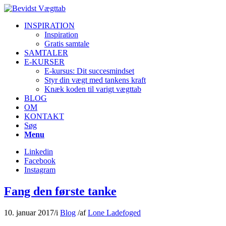
INSPIRATION
Inspiration
Gratis samtale
SAMTALER
E-KURSER
E-kursus: Dit succesmindset
Styr din vægt med tankens kraft
Knæk koden til varigt vægttab
BLOG
OM
KONTAKT
Søg
Menu
Linkedin
Facebook
Instagram
Fang den første tanke
10. januar 2017
/
i
Blog
/
af
Lone Ladefoged