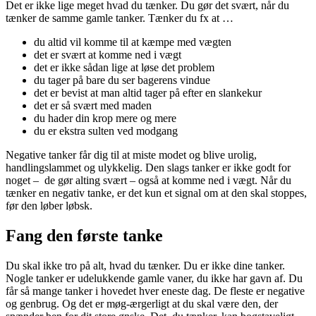
Det er ikke lige meget hvad du tænker. Du gør det svært, når du
tænker de samme gamle tanker. Tænker du fx at …
du altid vil komme til at kæmpe med vægten
det er svært at komme ned i vægt
det er ikke sådan lige at løse det problem
du tager på bare du ser bagerens vindue
det er bevist at man altid tager på efter en slankekur
det er så svært med maden
du hader din krop mere og mere
du er ekstra sulten ved modgang
Negative tanker får dig til at miste modet og blive urolig,
handlingslammet og ulykkelig. Den slags tanker er ikke godt for
noget – de gør alting svært – også at komme ned i vægt. Når du
tænker en negativ tanke, er det kun et signal om at den skal stoppes,
før den løber løbsk.
Fang den første tanke
Du skal ikke tro på alt, hvad du tænker. Du er ikke dine tanker.
Nogle tanker er udelukkende gamle vaner, du ikke har gavn af. Du
får så mange tanker i hovedet hver eneste dag. De fleste er negative
og genbrug. Og det er møg-ærgerligt at du skal være den, der