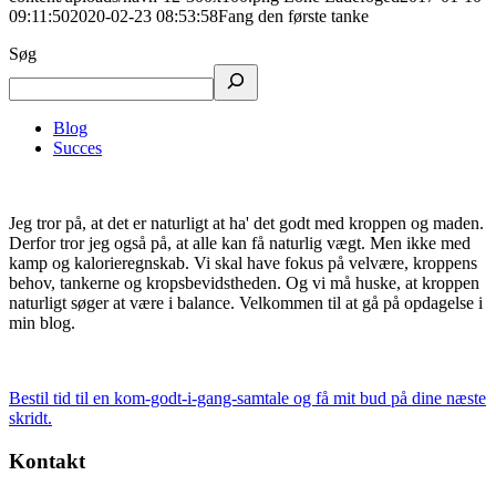
09:11:50
2020-02-23 08:53:58
Fang den første tanke
Søg
Blog
Succes
Jeg tror på, at det er naturligt at ha' det godt med kroppen og maden.
Derfor tror jeg også på, at alle kan få naturlig vægt. Men ikke med
kamp og kalorieregnskab. Vi skal have fokus på velvære, kroppens
behov, tankerne og kropsbevidstheden. Og vi må huske, at kroppen
naturligt søger at være i balance. Velkommen til at gå på opdagelse i
min blog.
Bestil tid til en kom-godt-i-gang-samtale og få mit bud på dine næste
skridt.
Kontakt