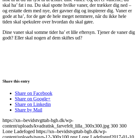
skal ha’ fat i nu. Du skal spotte hvilke vaner, der trækker dig ned –
og erstatte dem med nye, der gavner dig og inspirerer dig. Vaner er
gode at ha’, for de gør de hele meget nemmere, når du ikke hele
tiden skal spekulere over hvordan du skal gøre.
Dine vaner skal somme tider ha’ et lille eftersyn. Tjener de vaner dig
godt? Eller skal nogen af dem skiftes ud?
Share this entry
Share on Facebook
Share on Google+
Share on Linkedin
Share by Mail
https://xn--bevidstvgttab-bgb.dk/wp-
content/uploads/kvadratisk_farvefelt_lilla_300x300.jpg
300
300
Lone Ladefoged
https://xn--bevidstvgttab-bgb.dk/wp-
content/uploads/navn-12-300x100.png
Lone Ladefoged
2017-01-10