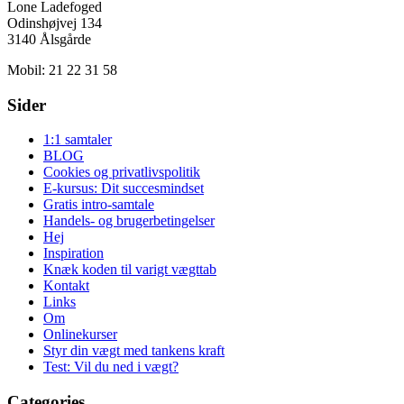
Lone Ladefoged
Odinshøjvej 134
3140 Ålsgårde
Mobil: 21 22 31 58
Sider
1:1 samtaler
BLOG
Cookies og privatlivspolitik
E-kursus: Dit succesmindset
Gratis intro-samtale
Handels- og brugerbetingelser
Hej
Inspiration
Knæk koden til varigt vægttab
Kontakt
Links
Om
Onlinekurser
Styr din vægt med tankens kraft
Test: Vil du ned i vægt?
Categories