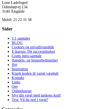
Lone Ladefoged
Odinshøjvej 134
3140 Ålsgårde
Mobil: 21 22 31 58
Sider
1:1 samtaler
BLOG
Cookies og privatlivspolitik
E-kursus: Dit succesmindset
Gratis intro-samtale
Handels- og brugerbetingelser
Hej
Inspiration
Knæk koden til varigt vægttab
Kontakt
Links
Om
Onlinekurser
Styr din vægt med tankens kraft
Test: Vil du ned i vægt?