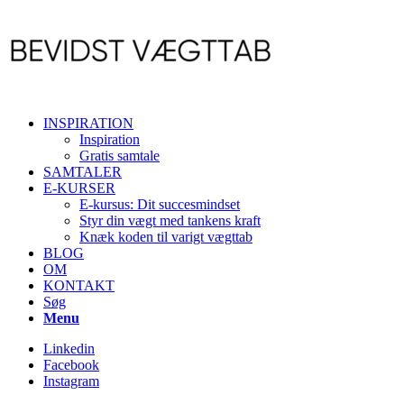
INSPIRATION
Inspiration
Gratis samtale
SAMTALER
E-KURSER
E-kursus: Dit succesmindset
Styr din vægt med tankens kraft
Knæk koden til varigt vægttab
BLOG
OM
KONTAKT
Søg
Menu
Linkedin
Facebook
Instagram