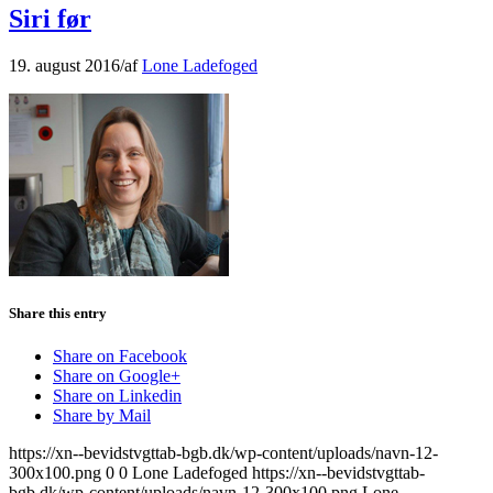
Siri før
19. august 2016
/
af
Lone Ladefoged
Share this entry
Share on Facebook
Share on Google+
Share on Linkedin
Share by Mail
https://xn--bevidstvgttab-bgb.dk/wp-content/uploads/navn-12-
300x100.png
0
0
Lone Ladefoged
https://xn--bevidstvgttab-
bgb.dk/wp-content/uploads/navn-12-300x100.png
Lone