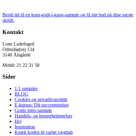
Bestil tid til en kom-godt-i-gang-samtale og få mit bud på dine næste
skridt.
Kontakt
Lone Ladefoged
Odinshøjvej 134
3140 Ålsgårde
Mobil: 21 22 31 58
Sider
1:1 samtaler
BLOG
Cookies og privatlivspolitik
E-kursus: Dit succesmindset
Gratis intro-samtale
Handels- og brugerbetingelser
Hej
Inspiration
Knæk koden til varigt vægttab