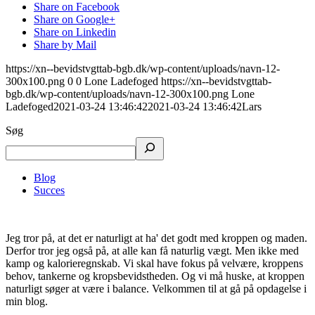
Share on Facebook
Share on Google+
Share on Linkedin
Share by Mail
https://xn--bevidstvgttab-bgb.dk/wp-content/uploads/navn-12-
300x100.png
0
0
Lone Ladefoged
https://xn--bevidstvgttab-
bgb.dk/wp-content/uploads/navn-12-300x100.png
Lone
Ladefoged
2021-03-24 13:46:42
2021-03-24 13:46:42
Lars
Søg
Blog
Succes
Jeg tror på, at det er naturligt at ha' det godt med kroppen og maden.
Derfor tror jeg også på, at alle kan få naturlig vægt. Men ikke med
kamp og kalorieregnskab. Vi skal have fokus på velvære, kroppens
behov, tankerne og kropsbevidstheden. Og vi må huske, at kroppen
naturligt søger at være i balance. Velkommen til at gå på opdagelse i
min blog.