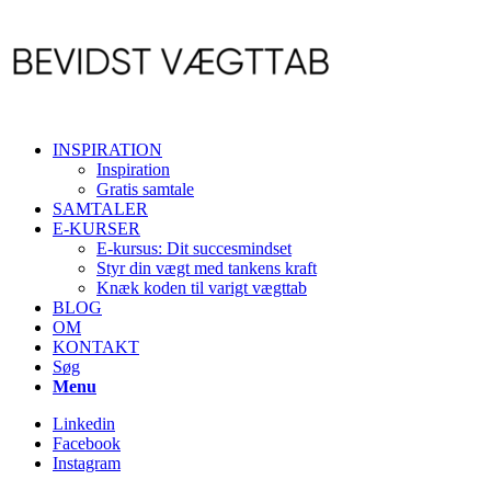
INSPIRATION
Inspiration
Gratis samtale
SAMTALER
E-KURSER
E-kursus: Dit succesmindset
Styr din vægt med tankens kraft
Knæk koden til varigt vægttab
BLOG
OM
KONTAKT
Søg
Menu
Linkedin
Facebook
Instagram