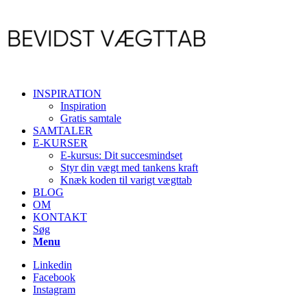
INSPIRATION
Inspiration
Gratis samtale
SAMTALER
E-KURSER
E-kursus: Dit succesmindset
Styr din vægt med tankens kraft
Knæk koden til varigt vægttab
BLOG
OM
KONTAKT
Søg
Menu
Linkedin
Facebook
Instagram