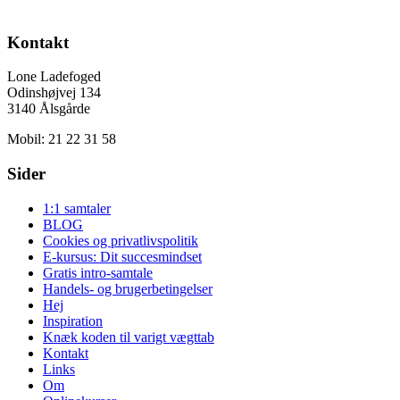
Kontakt
Lone Ladefoged
Odinshøjvej 134
3140 Ålsgårde
Mobil: 21 22 31 58
Sider
1:1 samtaler
BLOG
Cookies og privatlivspolitik
E-kursus: Dit succesmindset
Gratis intro-samtale
Handels- og brugerbetingelser
Hej
Inspiration
Knæk koden til varigt vægttab
Kontakt
Links
Om