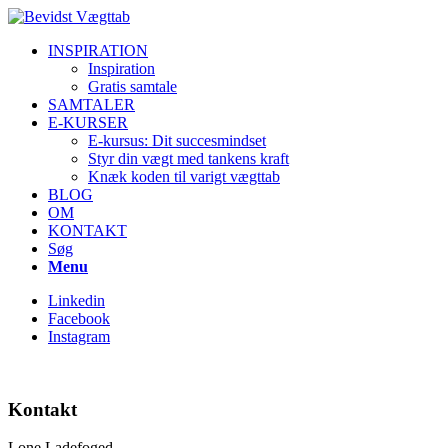
INSPIRATION
Inspiration
Gratis samtale
SAMTALER
E-KURSER
E-kursus: Dit succesmindset
Styr din vægt med tankens kraft
Knæk koden til varigt vægttab
BLOG
OM
KONTAKT
Søg
Menu
Linkedin
Facebook
Instagram
Kontakt
Lone Ladefoged