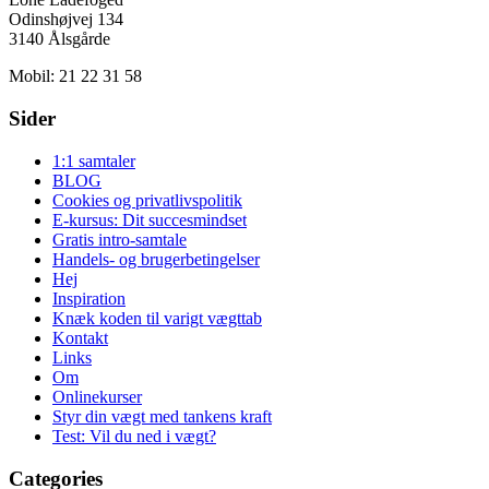
Odinshøjvej 134
3140 Ålsgårde
Mobil: 21 22 31 58
Sider
1:1 samtaler
BLOG
Cookies og privatlivspolitik
E-kursus: Dit succesmindset
Gratis intro-samtale
Handels- og brugerbetingelser
Hej
Inspiration
Knæk koden til varigt vægttab
Kontakt
Links
Om
Onlinekurser
Styr din vægt med tankens kraft
Test: Vil du ned i vægt?
Categories