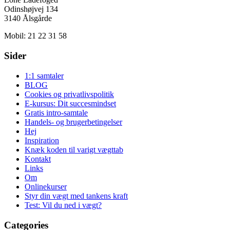
Odinshøjvej 134
3140 Ålsgårde
Mobil: 21 22 31 58
Sider
1:1 samtaler
BLOG
Cookies og privatlivspolitik
E-kursus: Dit succesmindset
Gratis intro-samtale
Handels- og brugerbetingelser
Hej
Inspiration
Knæk koden til varigt vægttab
Kontakt
Links
Om
Onlinekurser
Styr din vægt med tankens kraft
Test: Vil du ned i vægt?
Categories