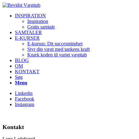
INSPIRATION
Inspiration
Gratis samtale
SAMTALER
E-KURSER
E-kursus: Dit succesmindset
Styr din vægt med tankens kraft
Knæk koden til varigt vægttab
BLOG
OM
KONTAKT
Søg
Menu
Linkedin
Facebook
Instagram
Kontakt
Lone Ladefoged