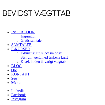
INSPIRATION
Inspiration
Gratis samtale
SAMTALER
E-KURSER
E-kursus: Dit succesmindset
Styr din vægt med tankens kraft
Knæk koden til varigt vægttab
BLOG
OM
KONTAKT
Søg
Menu
Linkedin
Facebook
Instagram