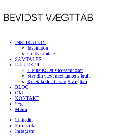
INSPIRATION
Inspiration
Gratis samtale
SAMTALER
E-KURSER
E-kursus: Dit succesmindset
Styr din vægt med tankens kraft
Knæk koden til varigt vægttab
BLOG
OM
KONTAKT
Søg
Menu
Linkedin
Facebook
Instagram