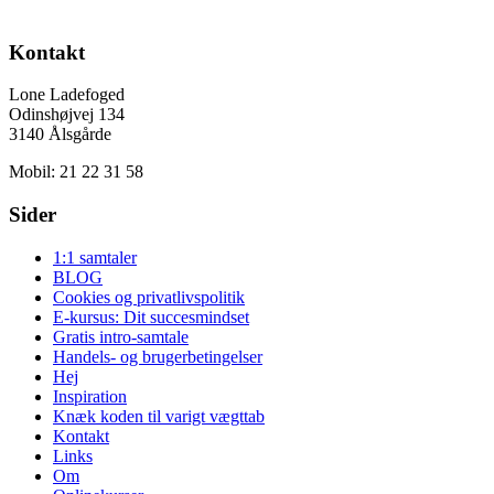
Kontakt
Lone Ladefoged
Odinshøjvej 134
3140 Ålsgårde
Mobil: 21 22 31 58
Sider
1:1 samtaler
BLOG
Cookies og privatlivspolitik
E-kursus: Dit succesmindset
Gratis intro-samtale
Handels- og brugerbetingelser
Hej
Inspiration
Knæk koden til varigt vægttab
Kontakt
Links
Om