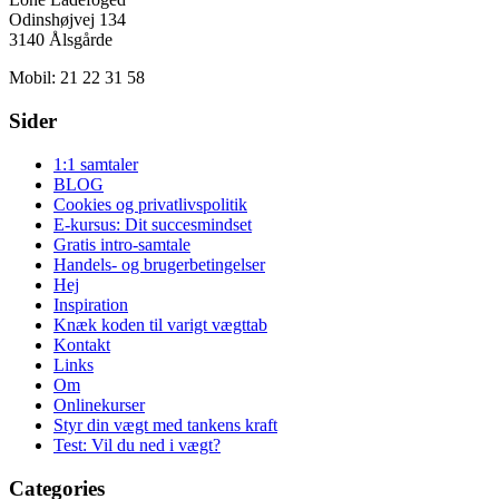
Odinshøjvej 134
3140 Ålsgårde
Mobil: 21 22 31 58
Sider
1:1 samtaler
BLOG
Cookies og privatlivspolitik
E-kursus: Dit succesmindset
Gratis intro-samtale
Handels- og brugerbetingelser
Hej
Inspiration
Knæk koden til varigt vægttab
Kontakt
Links
Om
Onlinekurser
Styr din vægt med tankens kraft
Test: Vil du ned i vægt?
Categories