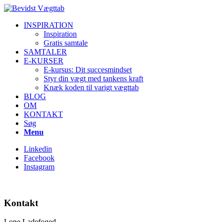
INSPIRATION
Inspiration
Gratis samtale
SAMTALER
E-KURSER
E-kursus: Dit succesmindset
Styr din vægt med tankens kraft
Knæk koden til varigt vægttab
BLOG
OM
KONTAKT
Søg
Menu
Linkedin
Facebook
Instagram
Kontakt
Lone Ladefoged