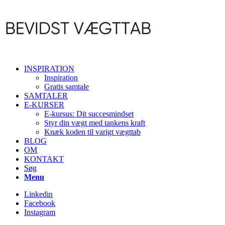
INSPIRATION
Inspiration
Gratis samtale
SAMTALER
E-KURSER
E-kursus: Dit succesmindset
Styr din vægt med tankens kraft
Knæk koden til varigt vægttab
BLOG
OM
KONTAKT
Søg
Menu
Linkedin
Facebook
Instagram