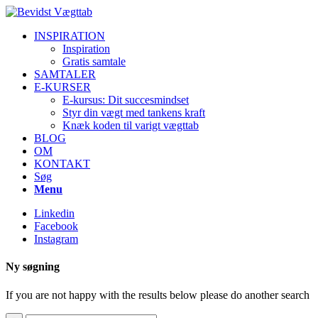
INSPIRATION
Inspiration
Gratis samtale
SAMTALER
E-KURSER
E-kursus: Dit succesmindset
Styr din vægt med tankens kraft
Knæk koden til varigt vægttab
BLOG
OM
KONTAKT
Søg
Menu
Linkedin
Facebook
Instagram
Ny søgning
If you are not happy with the results below please do another search