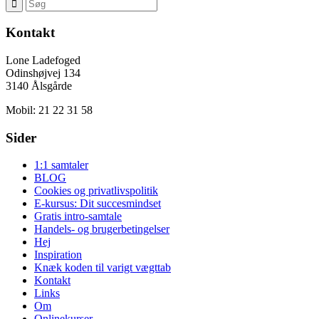
Kontakt
Lone Ladefoged
Odinshøjvej 134
3140 Ålsgårde
Mobil: 21 22 31 58
Sider
1:1 samtaler
BLOG
Cookies og privatlivspolitik
E-kursus: Dit succesmindset
Gratis intro-samtale
Handels- og brugerbetingelser
Hej
Inspiration
Knæk koden til varigt vægttab
Kontakt
Links
Om
Onlinekurser